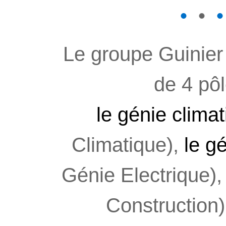
1
2
3
4
5
6
7
8
Le groupe Guinier
de 4 pôl
le génie clima
Climatique),
le g
Génie Electrique)
Construction)