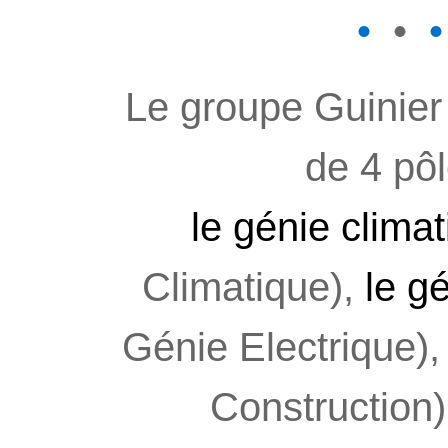
1
2
3
4
5
6
7
8
Le groupe Guinier
de 4 pôl
le génie clima
Climatique),
le g
Génie Electrique)
Construction)