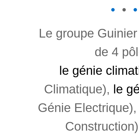
1
2
3
4
5
6
7
8
Le groupe Guinier
de 4 pôl
le génie clima
Climatique),
le g
Génie Electrique)
Construction)